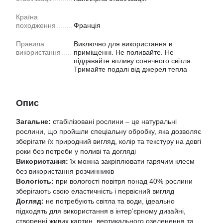
Країна
походження
Франція
Правила
Виключно для використання в
використання
приміщенні. Не поливайте. Не
піддавайте впливу сонячного світла.
Тримайте подалі від джерел тепла
Опис
Загальне:
стабілізовані рослини – це натуральні
рослини, що пройшли спеціальну обробку, яка дозволяє
зберігати їх природний вигляд, колір та текстуру на довгі
роки без потреби у поливі та догляді
Використання:
їх можна закріплювати гарячим клеєм
без використання розчинників
Вологість:
при вологості повітря понад 40% рослини
зберігають свою еластичність і первісний вигляд
Догляд:
не потребують світла та води, ідеально
підходять для використання в інтер’єрному дизайні,
створенні живих картин, вертикального озеленення та