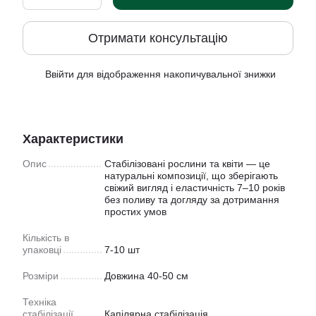
Отримати консультацію
Ввійти
для відображення накопичувальної знижки
%
Характеристики
Опис
Стабілізовані рослини та квіти — це
натуральні композиції, що зберігають
свіжий вигляд і еластичність 7–10 років
без поливу та догляду за дотримання
простих умов
Кiлькiсть в
упаковцi
7-10 шт
Розмiри
Довжина 40-50 см
Техніка
стабілізації
Капiлярна стабiлiзацiя