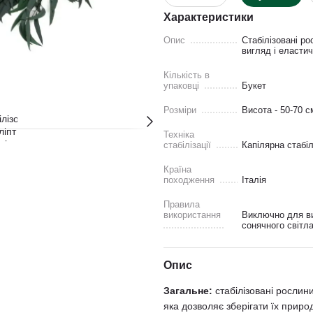
Характеристики
Опис
Стабілізовані ро
вигляд і еласти
Кiлькiсть в
упаковцi
Букет
Розмiри
Висота - 50-70 c
Техніка
стабілізації
Капiлярна стабiл
Країна
походження
Iталiя
Правила
використання
Виключно для ви
сонячного світл
Опис
Загальне:
стабілізовані рослин
яка дозволяє зберігати їх природ