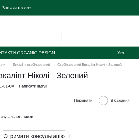
 Знижки на опт
НТАКТИ ORGANIC DESIGN
Укр
лини
Евкалiпт стабiлiзований
Стабілізований Евкаліпт Ніколі - Зелений
каліпт Ніколі - Зелений
IC-01-UA
Написати відгук
Порівняти
В бажання
ичувальної знижки
Отримати консультацію