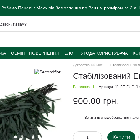
 Робимо Панелі з Моху під Замовлення по Вашим розмірам за 3 дні.
дзвонити вам?
ВКА
ОБМІН І ПОВЕРНЕННЯ
БЛОГ
УГОДА КОРИСТУВАЧА
КО
Декоративний Мох
Стабілізованi Рос
Стабілізований Ев
В наявності
Артикул: 11-FE-EUC-N
900.00 грн.
Ввійти
для відображення накоп
%
Купити