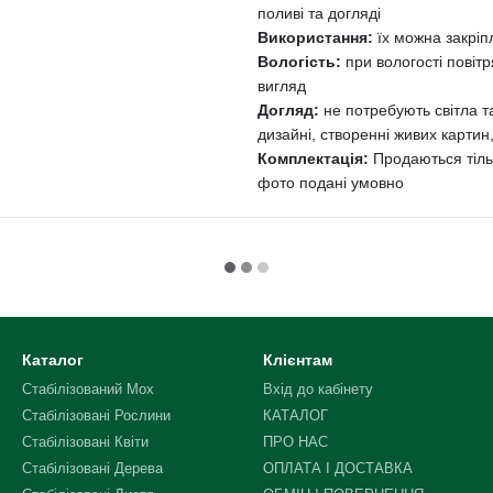
поливі та догляді
Використання:
їх можна закрі
Вологість:
при вологості повіт
вигляд
Догляд:
не потребують світла т
дизайні, створенні живих карти
Комплектація:
Продаються тільк
фото подані умовно
Каталог
Клієнтам
Стабілізований Мох
Вхід до кабінету
Стабілізованi Рослини
КАТАЛОГ
Стабілізованi Квiти
ПРО НАС
Стабілізовані Дерева
ОПЛАТА І ДОСТАВКА