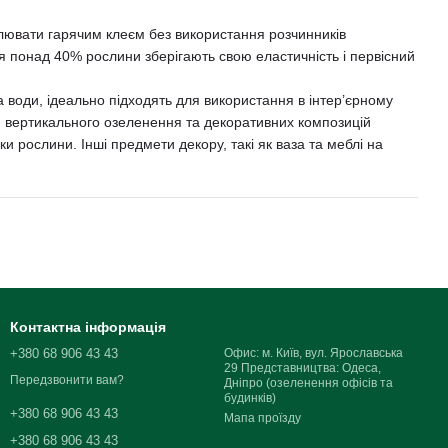
плювати гарячим клеєм без використання розчинників
ря понад 40% рослини зберігають свою еластичність і первісний
а води, ідеально підходять для використання в інтер’єрному
н, вертикального озеленення та декоративних композицій
и рослини. Інші предмети декору, такі як ваза та меблі на
Контактна інформація
+380 68 906 43 43
Офис: м. Київ, вул. Ярославська
29 Представництва: Одеса,
Передзвонити вам?
Дніпро (озеленення офісів та
будинків)
+380 68 906 43 43
Мапа проїзду
+380 68 906 43 43