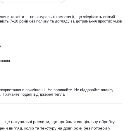
слини та квіти — це натуральні композиції, що зберігають свіжий
чність 7–10 років без поливу та догляду за дотримання простих умов
м
iзацiя
користання в приміщенні. Не поливайте. Не піддавайте впливу
а. Тримайте подалі від джерел тепла
и – це натуральні рослини, що пройшли спеціальну обробку,
ний вигляд, колір та текстуру на довгі роки без потреби у