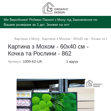
Ми Виробники! Робимо Панелі з Моху під Замовлення по
Вашим розмірам за 3 дні. Знижки на опт
Картини з Моху
Картина з Мохом - 60x40 см - Кочка та Ро
Картина з Мохом - 60x40 см -
Кочка та Рослини - 862
Артикул:
1000-62-UA
1 відгук