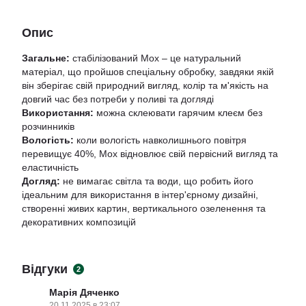
Опис
Загальне:
стабілізований Мох – це натуральний
матеріал, що пройшов спеціальну обробку, завдяки якій
він зберігає свій природний вигляд, колір та м'якість на
довгий час без потреби у поливі та догляді
Використання:
можна склеювати гарячим клеєм без
розчинників
Вологість:
коли вологість навколишнього повітря
перевищує 40%, Мох відновлює свій первісний вигляд та
еластичність
Догляд:
не вимагає світла та води, що робить його
ідеальним для використання в інтер'єрному дизайні,
створенні живих картин, вертикального озеленення та
декоративних композицій
Відгуки
2
Марія Дяченко
20.11.2025 в 23:07