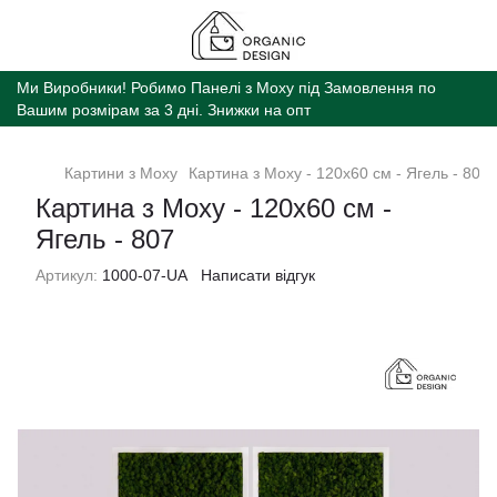
Ми Виробники! Робимо Панелі з Моху під Замовлення по
Вашим розмірам за 3 дні. Знижки на опт
Картини з Моху
Картина з Моху - 120x60 см - Ягель - 807
Картина з Моху - 120x60 см -
Ягель - 807
Артикул:
1000-07-UA
Написати відгук