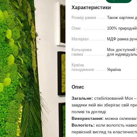
Характеристики
Розмір рамки
Також картини д
Опис
100% природній 
Матеріал
МДФ рамка ручно
Кольорова
Мох доступний у
гамма
для індивідуаль
Країна
походження
Україна
Опис
Загальне:
стабілізований Мох 
завдяки якій він зберігає свій п
поливі та догляді
Використання:
можна склеюват
Вологість:
коли вологість навк
первісний вигляд та еластичніст