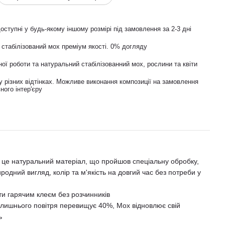
оступнi у будь-якому іншому розмірі під замовлення за 2-3 дні
стабілізований мох преміум якості. 0% догляду
ї роботи та натуральний стабілізованний мох, рослини та квіти
 рiзних відтінках. Можливе виконання композиції на замовлення
ного інтер'єру
– це натуральний матеріал, що пройшов спеціальну обробку,
риродний вигляд, колір та м'якість на довгий час без потреби у
и гарячим клеєм без розчинників
олишнього повітря перевищує 40%, Мох відновлює свій
ь