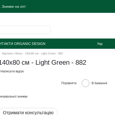
 Знижки на опт
НТАКТИ ORGANIC DESIGN
Укр
Картина з Моху - 140x80 см - Light Green - 882
140x80 см - Light Green - 882
Написати відгук
Порівняти
В бажання
ичувальної знижки
Отримати консультацію