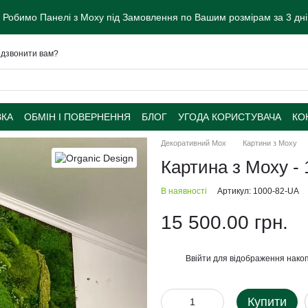
 Робимо Панелі з Моху під Замовлення по Вашим розмірам за 3 дні.
дзвонити вам?
ВКА
ОБМІН І ПОВЕРНЕННЯ
БЛОГ
УГОДА КОРИСТУВАЧА
КО
Декоративний Мох
Картини з Моху
Картина з Моху - 
В наявності
Артикул: 1000-82-UA
15 500.00 грн.
Ввійти
для відображення накоп
%
Купити