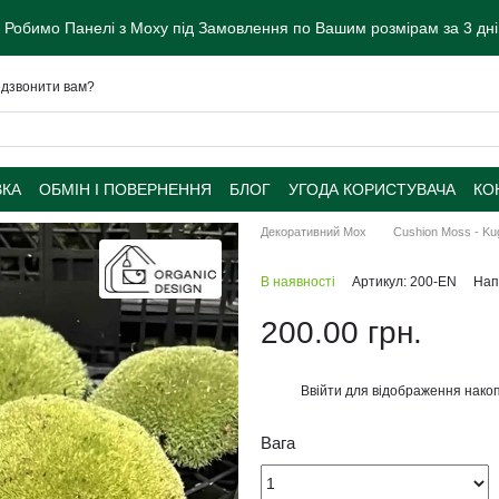
 Робимо Панелі з Моху під Замовлення по Вашим розмірам за 3 дні.
дзвонити вам?
ВКА
ОБМІН І ПОВЕРНЕННЯ
БЛОГ
УГОДА КОРИСТУВАЧА
КО
Декоративний Мох
Cushion Moss - Ku
В наявності
Артикул: 200-EN
Нап
200.00 грн.
Ввійти
для відображення накоп
%
Вага