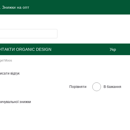
 Знижки на опт
НТАКТИ ORGANIC DESIGN
Укр
gel Moos
исати відгук
Порівняти
В бажання
ичувальної знижки