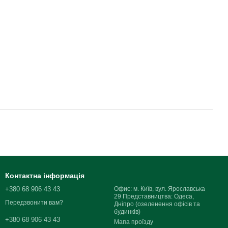
Контактна інформація
+380 68 906 43 43
Офис: м. Київ, вул. Ярославська
29 Представництва: Одеса,
Передзвонити вам?
Дніпро (озеленення офісів та
будинків)
+380 68 906 43 43
Мапа проїзду