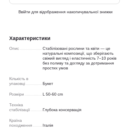
Ввійти
для відображення накопичувальної знижки
%
Характеристики
Опис
Стабілізовані рослини та квіти — це
натуральні композиції, що зберігають
свіжий вигляд і еластичність 7–10 років
без поливу та догляду за дотримання
простих умов
Кiлькiсть в
упаковцi
Букет
Розмiри
L 50-60 cm
Техніка
стабілізації
Глубока консервацiя
Країна
походження
Італія