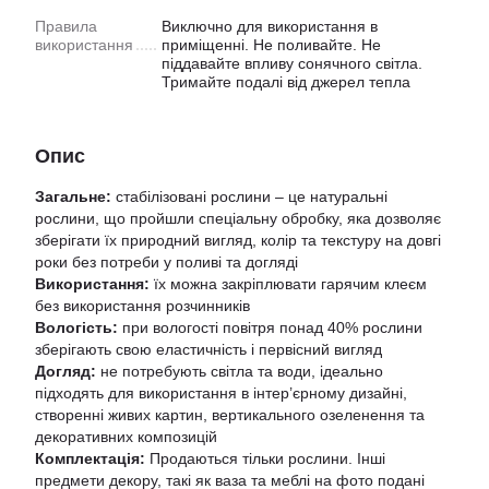
Правила
Виключно для використання в
використання
приміщенні. Не поливайте. Не
піддавайте впливу сонячного світла.
Тримайте подалі від джерел тепла
Опис
Загальне:
стабілізовані рослини – це натуральні
рослини, що пройшли спеціальну обробку, яка дозволяє
зберігати їх природний вигляд, колір та текстуру на довгі
роки без потреби у поливі та догляді
Використання:
їх можна закріплювати гарячим клеєм
без використання розчинників
Вологість:
при вологості повітря понад 40% рослини
зберігають свою еластичність і первісний вигляд
Догляд:
не потребують світла та води, ідеально
підходять для використання в інтер’єрному дизайні,
створенні живих картин, вертикального озеленення та
декоративних композицій
Комплектація:
Продаються тільки рослини. Інші
предмети декору, такі як ваза та меблі на фото подані