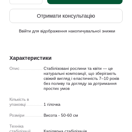
Отримати консультацію
Ввійти
для відображення накопичувальної знижки
%
Характеристики
Опис
Стабілізовані рослини та квіти — це
натуральні композиції, що зберігають
свіжий вигляд і еластичність 7–10 років
без поливу та догляду за дотримання
простих умов
Кiлькiсть в
упаковцi
1 гілочка
Розмiри
Висота - 50-60 cм
Техніка
стабілізації
Капiлярна стабiлiзацiя