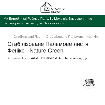
Ми Виробники! Робимо Панелі з Моху під Замовлення по
Вашим розмірам за 3 дні. Знижки на опт
Стабілізовані Листя
Стабілізоване Пальмове листя Фенікс 
Стабілізоване Пальмове листя
Фенікс - Nature Green
Артикул:
15-FE-AF-PHOE40-01-UA
Написати відгук