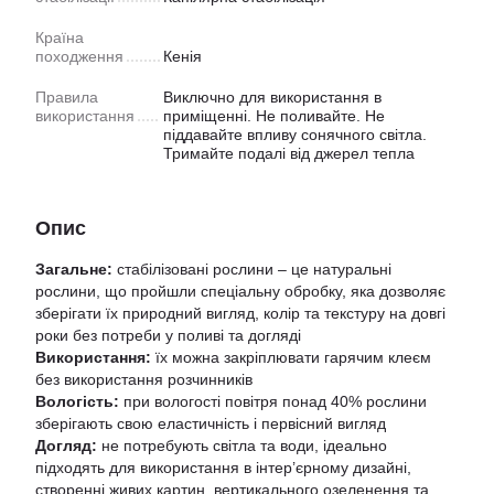
Країна
походження
Кенiя
Правила
Виключно для використання в
використання
приміщенні. Не поливайте. Не
піддавайте впливу сонячного світла.
Тримайте подалі від джерел тепла
Опис
Загальне:
стабілізовані рослини – це натуральні
рослини, що пройшли спеціальну обробку, яка дозволяє
зберігати їх природний вигляд, колір та текстуру на довгі
роки без потреби у поливі та догляді
Використання:
їх можна закріплювати гарячим клеєм
без використання розчинників
Вологість:
при вологості повітря понад 40% рослини
зберігають свою еластичність і первісний вигляд
Догляд:
не потребують світла та води, ідеально
підходять для використання в інтер’єрному дизайні,
створенні живих картин, вертикального озеленення та