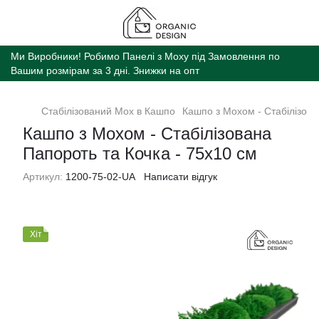
Ми Виробники! Робимо Панелі з Моху під Замовлення по
Вашим розмірам за 3 дні. Знижки на опт
Стабілізований Мох в Кашпо
Кашпо з Мохом - Cтабілізова
Кашпо з Мохом - Cтабілізована
Папороть та Кочка - 75х10 см
Артикул:
1200-75-02-UA
Написати відгук
Хіт