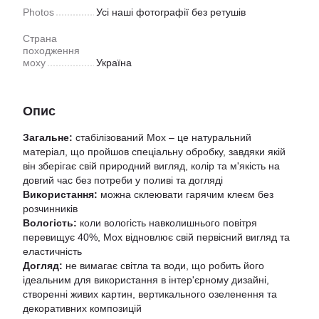
Photos
Усі наші фотографії без ретушів
Страна
походження
моху
Україна
Опис
Загальне:
стабілізований Мох – це натуральний
матеріал, що пройшов спеціальну обробку, завдяки якій
він зберігає свій природний вигляд, колір та м'якість на
довгий час без потреби у поливі та догляді
Використання:
можна склеювати гарячим клеєм без
розчинників
Вологість:
коли вологість навколишнього повітря
перевищує 40%, Мох відновлює свій первісний вигляд та
еластичність
Догляд:
не вимагає світла та води, що робить його
ідеальним для використання в інтер'єрному дизайні,
створенні живих картин, вертикального озеленення та
декоративних композицій