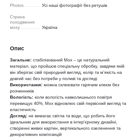
Photos
Усі наші фотографії без ретушів
Страна
походження
моху
Україна
Опис
Загальне:
стабілізований Мох – це натуральний
матеріал, що пройшов спеціальну обробку, завдяки якій
він зберігає свій природний вигляд, колір та м'якість на
довгий час без потреби у поливі та догляді
Використання:
можна склеювати гарячим клеєм без
розчинників
Вологість:
коли вологість навколишнього повітря
перевищує 40%, Мох відновлює свій первісний вигляд та
еластичність
Догляд:
не вимагає світла та води, що робить його
ідеальним для використання в інтер'єрному дизайні,
створенні живих картин, вертикального озеленення та
декоративних композицій