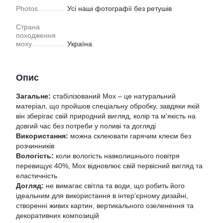
Photos
Усі наші фотографії без ретушів
Страна
походження
моху
Україна
Опис
Загальне:
стабілізований Мох – це натуральний
матеріал, що пройшов спеціальну обробку, завдяки якій
він зберігає свій природний вигляд, колір та м'якість на
довгий час без потреби у поливі та догляді
Використання:
можна склеювати гарячим клеєм без
розчинників
Вологість:
коли вологість навколишнього повітря
перевищує 40%, Мох відновлює свій первісний вигляд та
еластичність
Догляд:
не вимагає світла та води, що робить його
ідеальним для використання в інтер'єрному дизайні,
створенні живих картин, вертикального озеленення та
декоративних композицій