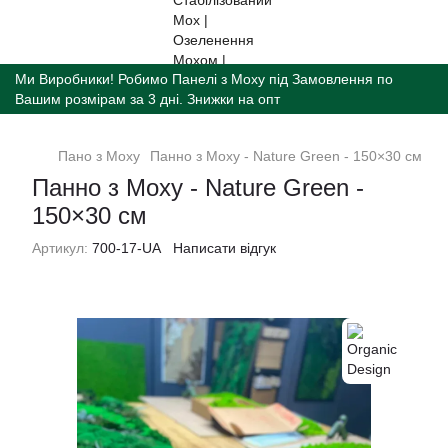
Ми Виробники! Робимо Панелі з Моху під Замовлення по
Вашим розмірам за 3 дні. Знижки на опт
Пано з Моху
Панно з Моху - Nature Green - 150×30 см
Панно з Моху - Nature Green -
150×30 см
Артикул:
700-17-UA
Написати відгук