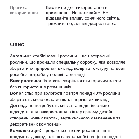
Правила
Виключно для використання в
використання
приміщенні. Не поливайте. Не
піддавайте впливу сонячного світла.
Тримайте подалі від джерел тепла
Опис
Загальне:
стабілізовані рослини – це натуральні
рослини, що пройшли спеціальну обробку, яка дозволяє
зберігати їх природний вигляд, колір та текстуру на довгі
роки без потреби у поливі та догляді
Використання:
їх можна закріплювати гарячим клеєм
без використання розчинників
Вологість:
при вологості повітря понад 40% рослини
зберігають свою еластичність і первісний вигляд
Догляд:
не потребують світла та води, ідеально
підходять для використання в інтер’єрному дизайні,
створенні живих картин, вертикального озеленення та
декоративних композицій
Комплектація:
Продаються тільки рослини. Інші
предмети декору, такі як ваза та меблі на фото подані