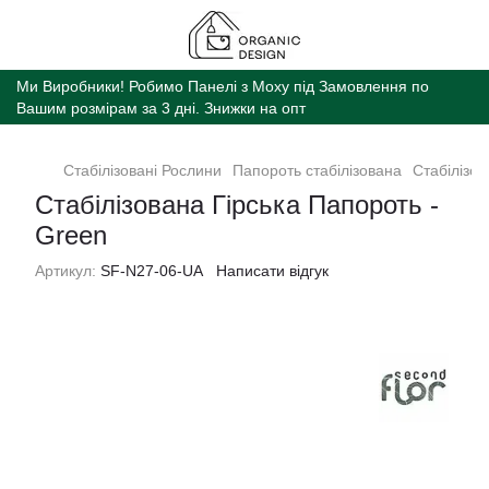
Ми Виробники! Робимо Панелі з Моху під Замовлення по
Вашим розмірам за 3 дні. Знижки на опт
Стабілізованi Рослини
Папороть cтабілізована
Стабілізов
Стабілізована Гірська Папороть -
Green
Артикул:
SF-N27-06-UA
Написати відгук