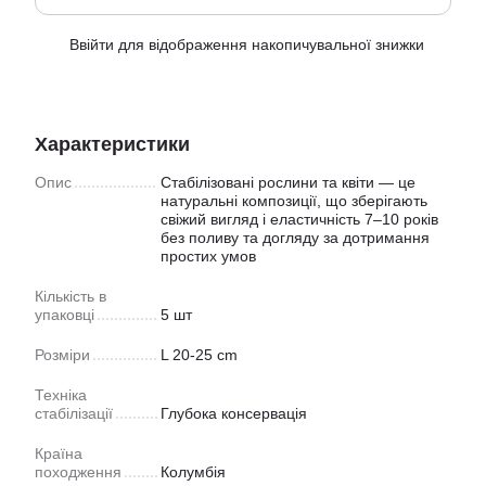
Ввійти
для відображення накопичувальної знижки
%
Характеристики
Опис
Стабілізовані рослини та квіти — це
натуральні композиції, що зберігають
свіжий вигляд і еластичність 7–10 років
без поливу та догляду за дотримання
простих умов
Кiлькiсть в
упаковцi
5 шт
Розмiри
L 20-25 cm
Техніка
стабілізації
Глубока консервацiя
Країна
походження
Колумбiя