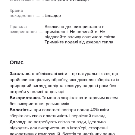
Країна
походження
Еквадор
Правила
Виключно для використання в
використання
приміщенні. Не поливайте. Не
піддавайте впливу сонячного світла.
Тримайте подалі від джерел тепла
Опис
Загальне:
стабілізовані квіти – це натуральні квіти, що
пройшли спеціальну обробку, яка дозволяє зберігати їх
природний вигляд, колір та текстуру на довгі роки без
потреби у поливі та догляді
Використання:
їх можна закріплювати гарячим клеєм
без використання розчинників
Вологість:
при вологості повітря понад 40% квіти
зберігають свою еластичність і первісний вигляд
Догляд:
не потребують світла та води, ідеально
підходять для використання в інтер’єрі, створенні
декоративних композицій, букетів та настінних панно