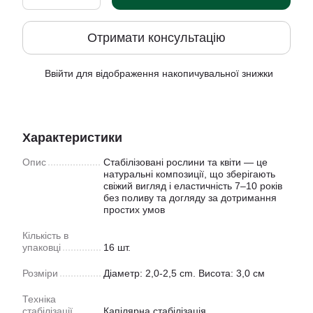
Отримати консультацію
Ввійти
для відображення накопичувальної знижки
%
Характеристики
Опис
Стабілізовані рослини та квіти — це
натуральні композиції, що зберігають
свіжий вигляд і еластичність 7–10 років
без поливу та догляду за дотримання
простих умов
Кiлькiсть в
упаковцi
16 шт.
Розмiри
Дiаметр: 2,0-2,5 cm. Висота: 3,0 см
Техніка
стабілізації
Капiлярна стабiлiзацiя