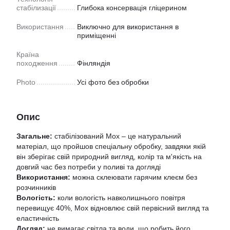
стабілизації
Глибока консервація глiцерином
Використання
Виключно для використання в
приміщенні
Країна
походження
Фiнляндiя
Photo
Усі фото без обробки
Опис
Загальне:
стабілізований Мох – це натуральний
матеріал, що пройшов спеціальну обробку, завдяки якій
він зберігає свій природний вигляд, колір та м'якість на
довгий час без потреби у поливі та догляді
Використання:
можна склеювати гарячим клеєм без
розчинників
Вологість:
коли вологість навколишнього повітря
перевищує 40%, Мох відновлює свій первісний вигляд та
еластичність
Догляд:
не вимагає світла та води, що робить його