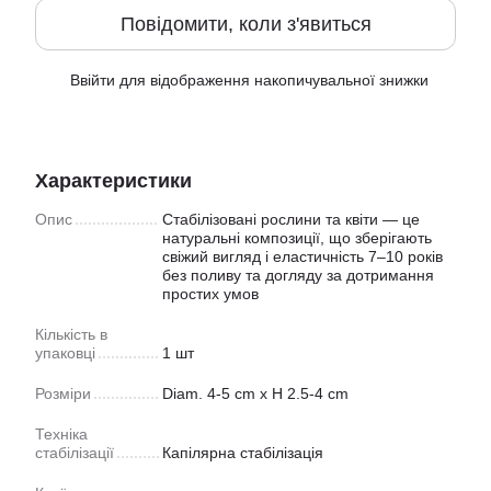
Повідомити, коли з'явиться
Ввійти
для відображення накопичувальної знижки
%
Характеристики
Опис
Стабілізовані рослини та квіти — це
натуральні композиції, що зберігають
свіжий вигляд і еластичність 7–10 років
без поливу та догляду за дотримання
простих умов
Кiлькiсть в
упаковцi
1 шт
Розмiри
Diam. 4-5 cm x H 2.5-4 cm
Техніка
стабілізації
Капiлярна стабiлiзацiя