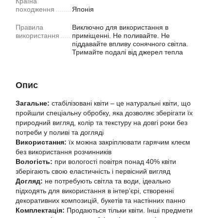
Країна
походження
Японiя
Правила
Виключно для використання в
використання
приміщенні. Не поливайте. Не
піддавайте впливу сонячного світла.
Тримайте подалі від джерел тепла
Опис
Загальне:
стабілізовані квіти – це натуральні квіти, що
пройшли спеціальну обробку, яка дозволяє зберігати їх
природний вигляд, колір та текстуру на довгі роки без
потреби у поливі та догляді
Використання:
їх можна закріплювати гарячим клеєм
без використання розчинників
Вологість:
при вологості повітря понад 40% квіти
зберігають свою еластичність і первісний вигляд
Догляд:
не потребують світла та води, ідеально
підходять для використання в інтер’єрі, створенні
декоративних композицій, букетів та настінних панно
Комплектація:
Продаються тільки квіти. Інші предмети